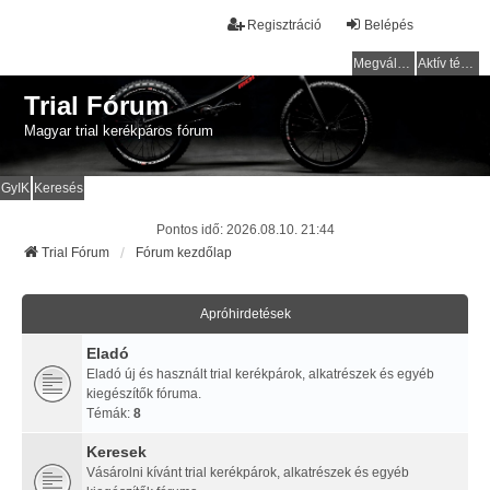
Regisztráció
Belépés
Megválaszolatlan témák
Aktív témák
Trial Fórum
Magyar trial kerékpáros fórum
GyIK
Keresés
Pontos idő: 2026.08.10. 21:44
Trial Fórum
Fórum kezdőlap
Apróhirdetések
Eladó
Eladó új és használt trial kerékpárok, alkatrészek és egyéb
kiegészítők fóruma.
Témák:
8
Keresek
Vásárolni kívánt trial kerékpárok, alkatrészek és egyéb