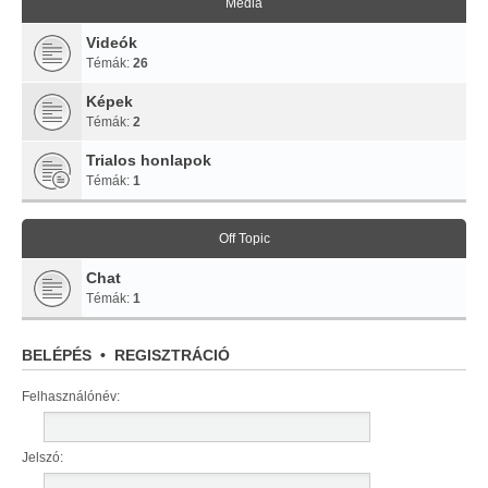
Média
Videók
Témák:
26
Képek
Témák:
2
Trialos honlapok
Témák:
1
Off Topic
Chat
Témák:
1
BELÉPÉS
•
REGISZTRÁCIÓ
Felhasználónév:
Jelszó: