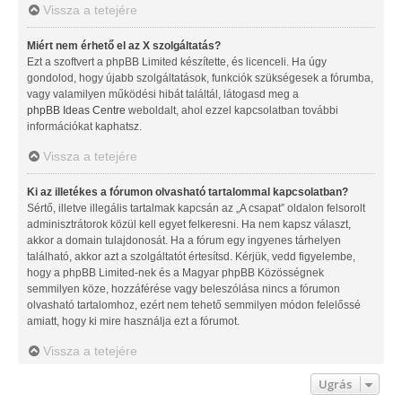
Vissza a tetejére
Miért nem érhető el az X szolgáltatás?
Ezt a szoftvert a phpBB Limited készítette, és licenceli. Ha úgy
gondolod, hogy újabb szolgáltatások, funkciók szükségesek a fórumba,
vagy valamilyen működési hibát találtál, látogasd meg a
phpBB Ideas Centre
weboldalt, ahol ezzel kapcsolatban további
információkat kaphatsz.
Vissza a tetejére
Ki az illetékes a fórumon olvasható tartalommal kapcsolatban?
Sértő, illetve illegális tartalmak kapcsán az „A csapat” oldalon felsorolt
adminisztrátorok közül kell egyet felkeresni. Ha nem kapsz választ,
akkor a domain tulajdonosát. Ha a fórum egy ingyenes tárhelyen
található, akkor azt a szolgáltatót értesítsd. Kérjük, vedd figyelembe,
hogy a phpBB Limited-nek és a Magyar phpBB Közösségnek
semmilyen köze, hozzáférése vagy beleszólása nincs a fórumon
olvasható tartalomhoz, ezért nem tehető semmilyen módon felelőssé
amiatt, hogy ki mire használja ezt a fórumot.
Vissza a tetejére
Ugrás