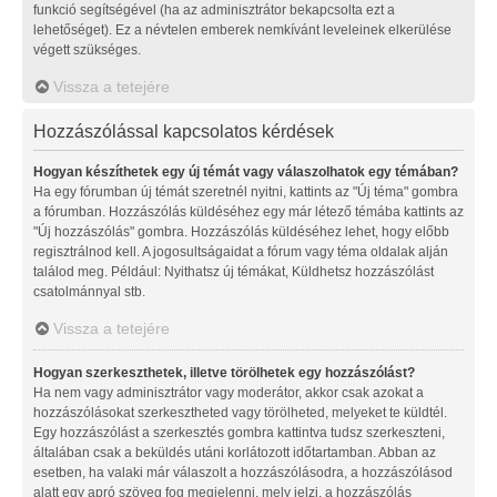
funkció segítségével (ha az adminisztrátor bekapcsolta ezt a
lehetőséget). Ez a névtelen emberek nemkívánt leveleinek elkerülése
végett szükséges.
Vissza a tetejére
Hozzászólással kapcsolatos kérdések
Hogyan készíthetek egy új témát vagy válaszolhatok egy témában?
Ha egy fórumban új témát szeretnél nyitni, kattints az "Új téma" gombra
a fórumban. Hozzászólás küldéséhez egy már létező témába kattints az
"Új hozzászólás" gombra. Hozzászólás küldéséhez lehet, hogy előbb
regisztrálnod kell. A jogosultságaidat a fórum vagy téma oldalak alján
találod meg. Például: Nyithatsz új témákat, Küldhetsz hozzászólást
csatolmánnyal stb.
Vissza a tetejére
Hogyan szerkeszthetek, illetve törölhetek egy hozzászólást?
Ha nem vagy adminisztrátor vagy moderátor, akkor csak azokat a
hozzászólásokat szerkesztheted vagy törölheted, melyeket te küldtél.
Egy hozzászólást a szerkesztés gombra kattintva tudsz szerkeszteni,
általában csak a beküldés utáni korlátozott időtartamban. Abban az
esetben, ha valaki már válaszolt a hozzászólásodra, a hozzászólásod
alatt egy apró szöveg fog megjelenni, mely jelzi, a hozzászólás