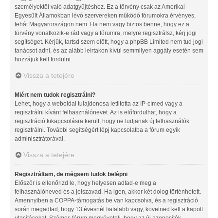
személyektől való adatgyűjtéshez. Ez a törvény csak az Amerikai
Egyesült Államokban lévő szervereken működő fórumokra érvényes,
tehát Magyarországon nem. Ha nem vagy biztos benne, hogy ez a
törvény vonatkozik-e rád vagy a fórumra, melyre regisztrálsz, kérj jogi
segítséget. Kérjük, tartsd szem előtt, hogy a phpBB Limited nem tud jogi
tanácsot adni, és az alább leírtakon kívül semmilyen aggály esetén sem
hozzájuk kell fordulni.
Vissza a tetejére
Miért nem tudok regisztrálni?
Lehet, hogy a weboldal tulajdonosa letiltotta az IP-címed vagy a
regisztrálni kívánt felhasználónevet. Az is előfordulhat, hogy a
regisztráció kikapcsolásra került, hogy ne tudjanak új felhasználók
regisztrálni. További segítségért lépj kapcsolatba a fórum egyik
adminisztrátorával.
Vissza a tetejére
Regisztráltam, de mégsem tudok belépni
Először is ellenőrizd le, hogy helyesen adtad-e meg a
felhasználóneved és a jelszavad. Ha igen, akkor két dolog történhetett.
Amennyiben a COPPA-támogatás be van kapcsolva, és a regisztráció
során megadtad, hogy 13 évesnél fiatalabb vagy, követned kell a kapott
utasításokat. Számos fórum megköveteli, hogy az új azonosítók