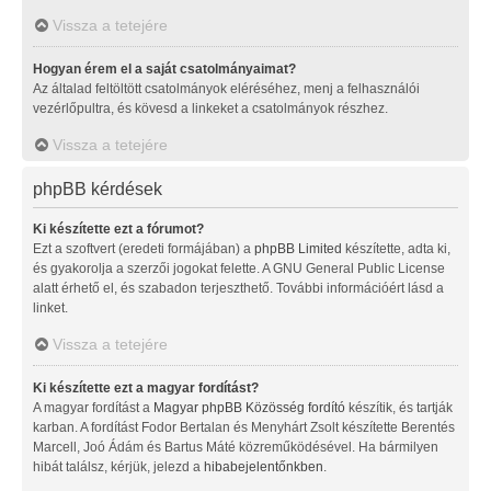
Vissza a tetejére
Hogyan érem el a saját csatolmányaimat?
Az általad feltöltött csatolmányok eléréséhez, menj a felhasználói
vezérlőpultra, és kövesd a linkeket a csatolmányok részhez.
Vissza a tetejére
phpBB kérdések
Ki készítette ezt a fórumot?
Ezt a szoftvert (eredeti formájában) a
phpBB Limited
készítette, adta ki,
és gyakorolja a szerzői jogokat felette. A GNU General Public License
alatt érhető el, és szabadon terjeszthető. További információért lásd a
linket.
Vissza a tetejére
Ki készítette ezt a magyar fordítást?
A magyar fordítást a
Magyar phpBB Közösség
fordító
készítik, és tartják
karban. A fordítást Fodor Bertalan és Menyhárt Zsolt készítette Berentés
Marcell, Joó Ádám és Bartus Máté közreműködésével. Ha bármilyen
hibát találsz, kérjük, jelezd a
hibabejelentőnkben
.