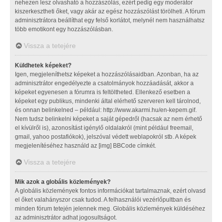
nehezen lesz olvasható a hozzászólás, ezért pedig egy moderátor
kiszerkesztheti őket, vagy akár az egész hozzászólást törölheti. A fórum
adminisztrátora beállíthat egy felső korlátot, melynél nem használhatsz
több emotikont egy hozzászólásban.
Vissza a tetejére
Küldhetek képeket?
Igen, megjeleníthetsz képeket a hozzászólásaidban. Azonban, ha az
adminisztrátor engedélyezte a csatolmányok hozzáadását, akkor a
képeket egyenesen a fórumra is feltöltheted. Ellenkező esetben a
képeket egy publikus, mindenki által elérhető szerveren kell tárolnod,
és onnan belinkelned – például: http://www.akarmi.hu/en-kepem.gif.
Nem tudsz belinkelni képeket a saját gépedről (hacsak az nem érhető
el kívülről is), azonosítást igénylő oldalakról (mint például freemail,
gmail, yahoo postafiókok), jelszóval védett weblapokról stb. A képek
megjelenítéséhez használd az [img] BBCode címkét.
Vissza a tetejére
Mik azok a globális közlemények?
A globális közlemények fontos információkat tartalmaznak, ezért olvasd
el őket valahányszor csak tudod. A felhasználói vezérlőpultban és
minden fórum tetején jelennek meg. Globális közlemények küldéséhez
az adminisztrátor adhat jogosultságot.