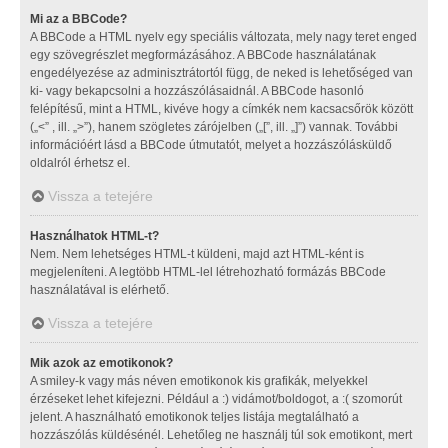
Mi az a BBCode?
A BBCode a HTML nyelv egy speciális változata, mely nagy teret enged
egy szövegrészlet megformázásához. A BBCode használatának
engedélyezése az adminisztrátortól függ, de neked is lehetőséged van
ki- vagy bekapcsolni a hozzászólásaidnál. A BBCode hasonló
felépítésű, mint a HTML, kivéve hogy a címkék nem kacsacsőrök között
(„<” , ill. „>”), hanem szögletes zárójelben („[”, ill. „]”) vannak. További
információért lásd a BBCode útmutatót, melyet a hozzászólásküldő
oldalról érhetsz el.
Vissza a tetejére
Használhatok HTML-t?
Nem. Nem lehetséges HTML-t küldeni, majd azt HTML-ként is
megjeleníteni. A legtöbb HTML-lel létrehozható formázás BBCode
használatával is elérhető.
Vissza a tetejére
Mik azok az emotikonok?
A smiley-k vagy más néven emotikonok kis grafikák, melyekkel
érzéseket lehet kifejezni. Például a :) vidámot/boldogot, a :( szomorút
jelent. A használható emotikonok teljes listája megtalálható a
hozzászólás küldésénél. Lehetőleg ne használj túl sok emotikont, mert