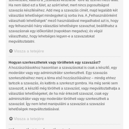
Ha nem látod ezt a fület, az azért lehet, mert nincs jogosultságod
szavazás készítéséhez. Add meg a szavazás címét, majd legalább két
választási lehetőséget mindegyiket új sorba írva. A „Felhasználónként
válaszható lehetőségek” mező használatával megadhatod azt is, hogy
egy felhasználó hány választási lehetőségre szavazhat; beállíthatsz a
szavazásnak egy időkorlátot (napokban megadva); és végül
választhatsz, hogy lehetséges legyen-e a szavazatokat
megváltoztatatni.
Vissza a tetejére
Hogyan szerkeszthetek vagy törölhetek egy szavazást?
A hozzászólásokhoz hasonlóan a szavazásokat is csak a készítő, egy
moderátor vagy egy adminisztrátor szerkesztheti. Egy szavazás
szerkesztéséhez menj a téma első hozzászólásához – mindig ehhez
tartozik a szavazás, és kattints a
szerkeszt
gombra. Ha még senki sem
szavazott, a készítő még törölheti a szavazást, vagy megváltoztathatja a
választási lehetőségeket, de ha már érkezett szavazat, csak egy
adminisztrátor vagy egy moderátor törölheti vagy szerkesztheti a
szavazást. Így nem lehet manipulálni a szavazást a szavazási
lehetőségek megváltoztatásával.
Vissza a tetejére