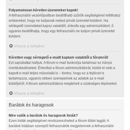
Folyamatosan kéretlen üzeneteket kapok!
A felhasználói vezérlőpultban beállítható szűrők segítségével letilthatsz
embereket, hogy ne tudjanak neked privát üzenetet küldeni. Ha
sértegető üzeneteket kapsz valakitől, értesíts egy adminisztrátort, ő
ugyanis beállíthatja, hogy egy felhasználó ne tudjon privát üzenetet
küldeni.
Vissza a tetejére
Kéretlen vagy sértegető e-mailt kaptam valakitől a fórumról!
Ezt sajnálattal halljuk. A fórum e-mail funkciója tartalmaz ez irányú
óvintézkedéseket. Értesítsd a fórum adminisztrátorát, küldd el neki a
kapott e-mail teljes másolatát is – fontos, hogy ez a fejlécet is
tartalmazza, ugyanis ebben szerepelnek az adatok az e-mail
küldőjéről. A fórum adminisztrátora megteheti a szükséges lépéseket.
Vissza a tetejére
Barátok és haragosok
Mire valók a barátok és haragosok listák?
Ezen listák segítségével rendszerezheted a fórum többi tagját. A
barátok listában szereplő felhasználók megjelennek a felhasználói