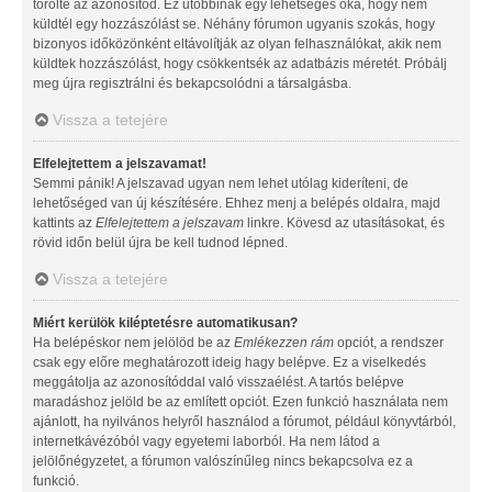
törölte az azonosítód. Ez utóbbinak egy lehetséges oka, hogy nem
küldtél egy hozzászólást se. Néhány fórumon ugyanis szokás, hogy
bizonyos időközönként eltávolítják az olyan felhasználókat, akik nem
küldtek hozzászólást, hogy csökkentsék az adatbázis méretét. Próbálj
meg újra regisztrálni és bekapcsolódni a társalgásba.
Vissza a tetejére
Elfelejtettem a jelszavamat!
Semmi pánik! A jelszavad ugyan nem lehet utólag kideríteni, de
lehetőséged van új készítésére. Ehhez menj a belépés oldalra, majd
kattints az
Elfelejtettem a jelszavam
linkre. Kövesd az utasításokat, és
rövid időn belül újra be kell tudnod lépned.
Vissza a tetejére
Miért kerülök kiléptetésre automatikusan?
Ha belépéskor nem jelölöd be az
Emlékezzen rám
opciót, a rendszer
csak egy előre meghatározott ideig hagy belépve. Ez a viselkedés
meggátolja az azonosítóddal való visszaélést. A tartós belépve
maradáshoz jelöld be az említett opciót. Ezen funkció használata nem
ajánlott, ha nyilvános helyről használod a fórumot, például könyvtárból,
internetkávézóból vagy egyetemi laborból. Ha nem látod a
jelölőnégyzetet, a fórumon valószínűleg nincs bekapcsolva ez a
funkció.