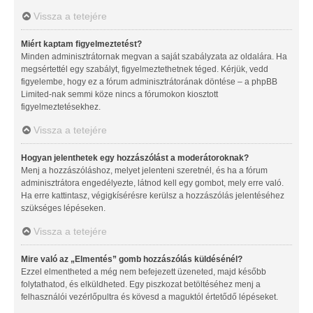
Vissza a tetejére
Miért kaptam figyelmeztetést?
Minden adminisztrátornak megvan a saját szabályzata az oldalára. Ha
megsértettél egy szabályt, figyelmeztethetnek téged. Kérjük, vedd
figyelembe, hogy ez a fórum adminisztrátorának döntése – a phpBB
Limited-nak semmi köze nincs a fórumokon kiosztott
figyelmeztetésekhez.
Vissza a tetejére
Hogyan jelenthetek egy hozzászólást a moderátoroknak?
Menj a hozzászóláshoz, melyet jelenteni szeretnél, és ha a fórum
adminisztrátora engedélyezte, látnod kell egy gombot, mely erre való.
Ha erre kattintasz, végigkísérésre kerülsz a hozzászólás jelentéséhez
szükséges lépéseken.
Vissza a tetejére
Mire való az „Elmentés” gomb hozzászólás küldésénél?
Ezzel elmentheted a még nem befejezett üzeneted, majd később
folytathatod, és elküldheted. Egy piszkozat betöltéséhez menj a
felhasználói vezérlőpultra és kövesd a maguktól értetődő lépéseket.