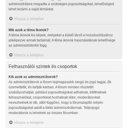
adminisztrátora megadta a szükséges jogosultságokat, lehetőséged
lehet lezárni a saját témáidat.
Vissza a tetejére
Mik azok a téma ikonok?
A téma ikonok kis képek, melyeket a küldő társít a hozzászólásához
jelképezve annak tartalmát. A téma ikonok használatának lehetősége
az adminisztrátortól függ.
Vissza a tetejére
Felhasználói szintek és csoportok
Kik azok az adminisztrátorok?
Az adminisztrátorok a fórum legmagasabb rangú és jogú tagjai, ők
üzemeltetik, és tartják karban. A fórum minden részletét
szabályozhatják, például jogosultságokat adhatnak, kitilthatnak
felhasználókat, csoportokat hozhatnak létre, moderátorokat
nevezhetnek ki stb. attól függően, hogy a fórumalapító milyen
jogosultságokat adott a többi adminisztrátornak. Teljesjogú
moderátorok is lehetnek az összes fórumban.
Vissza a tetejére