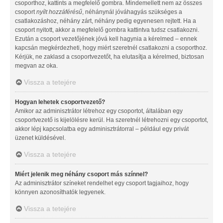
csoporthoz, kattints a megfelelő gombra. Mindemellett nem az összes
csoport
nyílt hozzáférésű
, néhánynál jóváhagyás szükséges a
csatlakozáshoz, néhány zárt, néhány pedig egyenesen rejtett. Ha a
csoport nyitott, akkor a megfelelő gombra kattintva tudsz csatlakozni.
Ezután a csoport vezetőjének jóvá kell hagynia a kérelmed – ennek
kapcsán megkérdezheti, hogy miért szeretnél csatlakozni a csoporthoz.
Kérjük, ne zaklasd a csoportvezetőt, ha elutasítja a kérelmed, biztosan
megvan az oka.
Vissza a tetejére
Hogyan lehetek csoportvezető?
Amikor az adminisztrátor létrehoz egy csoportot, általában egy
csoportvezető is kijelölésre kerül. Ha szeretnél létrehozni egy csoportot,
akkor lépj kapcsolatba egy adminisztrátorral – például egy privát
üzenet küldésével.
Vissza a tetejére
Miért jelenik meg néhány csoport más színnel?
Az adminisztrátor színeket rendelhet egy csoport tagjaihoz, hogy
könnyen azonosíthatók legyenek.
Vissza a tetejére