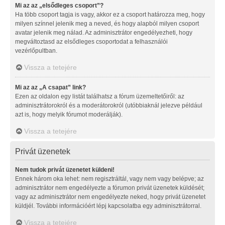
Mi az az „elsődleges csoport”?
Ha több csoport tagja is vagy, akkor ez a csoport határozza meg, hogy
milyen színnel jelenik meg a neved, és hogy alapból milyen csoport
avatar jelenik meg nálad. Az adminisztrátor engedélyezheti, hogy
megváltoztasd az elsődleges csoportodat a felhasználói
vezérlőpultban.
Vissza a tetejére
Mi az az „A csapat” link?
Ezen az oldalon egy listát találhatsz a fórum üzemeltetőiről: az
adminisztrátorokról és a moderátorokról (utóbbiaknál jelezve például
azt is, hogy melyik fórumot moderálják).
Vissza a tetejére
Privát üzenetek
Nem tudok privát üzenetet küldeni!
Ennek három oka lehet: nem regisztráltál, vagy nem vagy belépve; az
adminisztrátor nem engedélyezte a fórumon privát üzenetek küldését;
vagy az adminisztrátor nem engedélyezte neked, hogy privát üzenetet
küldjél. További információért lépj kapcsolatba egy adminisztrátorral.
Vissza a tetejére