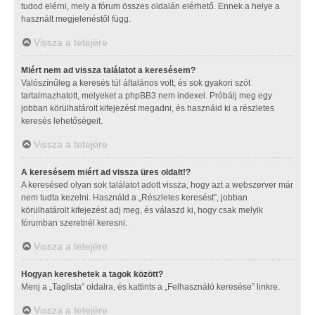
tudod elérni, mely a fórum összes oldalán elérhető. Ennek a helye a
használt megjelenéstől függ.
Vissza a tetejére
Miért nem ad vissza találatot a keresésem?
Valószínűleg a keresés túl általános volt, és sok gyakori szót
tartalmazhatott, melyeket a phpBB3 nem indexel. Próbálj meg egy
jobban körülhatárolt kifejezést megadni, és használd ki a részletes
keresés lehetőségeit.
Vissza a tetejére
A keresésem miért ad vissza üres oldalt!?
A keresésed olyan sok találatot adott vissza, hogy azt a webszerver már
nem tudta kezelni. Használd a „Részletes keresést”, jobban
körülhatárolt kifejezést adj meg, és válaszd ki, hogy csak melyik
fórumban szeretnél keresni.
Vissza a tetejére
Hogyan kereshetek a tagok között?
Menj a „Taglista” oldalra, és kattints a „Felhasználó keresése” linkre.
Vissza a tetejére