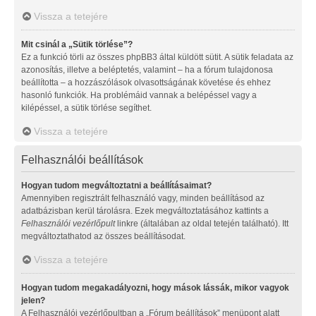
Vissza a tetejére
Mit csinál a „Sütik törlése”?
Ez a funkció törli az összes phpBB3 által küldött sütit. A sütik feladata az
azonosítás, illetve a beléptetés, valamint – ha a fórum tulajdonosa
beállította – a hozzászólások olvasottságának követése és ehhez
hasonló funkciók. Ha problémáid vannak a belépéssel vagy a
kilépéssel, a sütik törlése segíthet.
Vissza a tetejére
Felhasználói beállítások
Hogyan tudom megváltoztatni a beállításaimat?
Amennyiben regisztrált felhasználó vagy, minden beállításod az
adatbázisban kerül tárolásra. Ezek megváltoztatásához kattints a
Felhasználói vezérlőpult
linkre (általában az oldal tetején található). Itt
megváltoztathatod az összes beállításodat.
Vissza a tetejére
Hogyan tudom megakadályozni, hogy mások lássák, mikor vagyok
jelen?
A Felhasználói vezérlőpultban a „Fórum beállítások” menüpont alatt