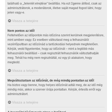
található a „Jelenlét elrejtése” beállítás. Ha ezt
Igen
re állítod, csak az
adminisztrátorok, a moderátorok, illetve saját magad fogod látni, hogy
jelen vagy-e.
Vissza a tetejére
Nem pontos az idő!
Feltehetően az időpontok más időzóna szerint kerülnek megjelenítésre,
mint amiben vagy. Ez esetben változtasd meg a felhasználói
vezérlőpultban az időzónád a tartózkodási helyednek megfelelően.
Kérjük, vedd figyelembe, hogy az időzónát – mint a legtöbb más
felhasználói beállítást – csak regisztrált felhasználók változtathatják
meg. Tehát ha még nem regisztráltál, ez egy jó alakalom, hogy
megtedd.
Vissza a tetejére
Megváltoztattam az időzónát, de még mindig pontatlan az idő!
Ha biztos vagy benne, hogy helyes időzónát adtál meg, de az idő még
mindig más, akkor a szerver órája pontatlan. Kérjük, értesíts erről egy
adminisztrátort.
Vissza a tetejére