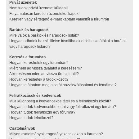
Privát üzenetek
Nem tudok privát üzenetet küldeni!
Folyamatosan kéretlen üzeneteket kapok!
Kéretlen vagy sértegető e-mailt kaptam valakitől a fórumról!
Barátok és haragosok
Mire valók a barátok és haragosok listák?
Hogyan adhatok hozzá, illetve távolíthatok el felhasználókat a barátok
vagy haragosok listáról?
Keresés a fórumban
Hogyan kereshetek egy fórumban?
Miért nem ad vissza találatot a keresésem?
A keresésem miért ad vissza üres oldalt!?
Hogyan kereshetek a tagok között?
Hogyan találhatom meg a saját hozzászólásaimat és témáimat?
Feliratkozások és kedvencek
Mi a különbség a kedvencekbe tétel és a feliratkozás között?
Hogyan tudok kedvencekbe tenni vagy feliratkozni egy témára?
Hogyan tudok feliratkozni egy fórumra?
Hogyan tudok leiratkozni?
Csatolmányok
Milyen csatolmányok engedélyezettek ezen a fórumon?