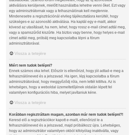
aktiválásra kerüljenek, mielőtt használatba lehetne venni őket. Ezt vagy
egy adminisztrátornak vagy a felhasználónak kell megtennie.
Mindenesetre a regisztrációnál elvileg tájékoztatásra kerültél, hogy
szükséges-e az azonosító aktiválása. Ha kaptál egy e-mailt, akkor
kövesd az utasításait, ha nem, lehet, hogy rossz e-mail címet adtál meg,
vagy a spamszűrőd kiszűrte. Ha biztos vagy benne, hogy helyes e-mail
címet adtál meg, próbálj meg kapcsolatba lépni a fórum
adminisztrátorával.
Vissza a tetejére
Miért nem tudok belépni?
Ennek számos oka lehet. Először is ellenőrizd, hogy jól adtad-e meg a
felhasználóneved és a jelszavad. Ha igen, lépj kapcsolatba a fórum
adminisztrátorával, hogy meggyőződj róla, nem lettél kitiltva. Az is
lehetséges, hogy a weboldal üzemeltetőjének oldalán lépett fel
valamilyen konfigurációs hiba, melyet javítaniuk kéne.
Vissza a tetejére
Korábban regisztráltam magam, azonban már nem tudok belépni?!
Keresd elő a regisztrációkor kapott e-mailt, ellenőrizd le a
felhasználóneved és a jelszavad, majd próbálkozz újra. Lehetséges,
hogy az adminisztrátor valamilyen okból kifolyólag inaktiválta, vagy