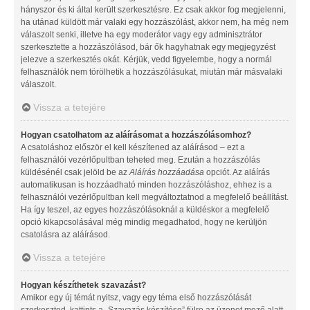
hányszor és ki által került szerkesztésre. Ez csak akkor fog megjelenni,
ha utánad küldött már valaki egy hozzászólást, akkor nem, ha még nem
válaszolt senki, illetve ha egy moderátor vagy egy adminisztrátor
szerkesztette a hozzászólásod, bár ők hagyhatnak egy megjegyzést
jelezve a szerkesztés okát. Kérjük, vedd figyelembe, hogy a normál
felhasználók nem törölhetik a hozzászólásukat, miután már másvalaki
válaszolt.
Vissza a tetejére
Hogyan csatolhatom az aláírásomat a hozzászólásomhoz?
A csatoláshoz először el kell készítened az aláírásod – ezt a
felhasználói vezérlőpultban teheted meg. Ezután a hozzászólás
küldésénél csak jelöld be az
Aláírás hozzáadása
opciót. Az aláírás
automatikusan is hozzáadható minden hozzászóláshoz, ehhez is a
felhasználói vezérlőpultban kell megváltoztatnod a megfelelő beállítást.
Ha így teszel, az egyes hozzászólásoknál a küldéskor a megfelelő
opció kikapcsolásával még mindig megadhatod, hogy ne kerüljön
csatolásra az aláírásod.
Vissza a tetejére
Hogyan készíthetek szavazást?
Amikor egy új témát nyitsz, vagy egy téma első hozzászólását
szerkeszted, kattints a „Szavazás készítése” fülre az üzenet mező alatt.