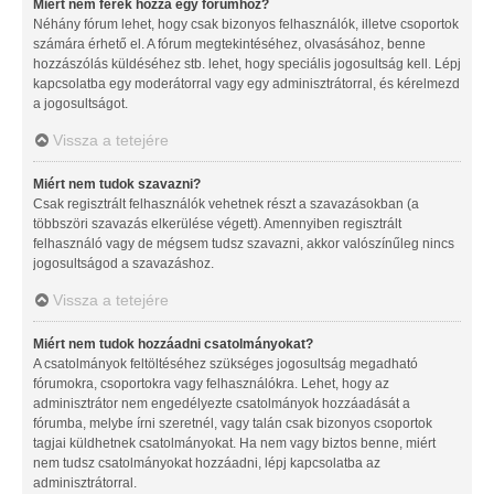
Miért nem férek hozzá egy fórumhoz?
Néhány fórum lehet, hogy csak bizonyos felhasználók, illetve csoportok
számára érhető el. A fórum megtekintéséhez, olvasásához, benne
hozzászólás küldéséhez stb. lehet, hogy speciális jogosultság kell. Lépj
kapcsolatba egy moderátorral vagy egy adminisztrátorral, és kérelmezd
a jogosultságot.
Vissza a tetejére
Miért nem tudok szavazni?
Csak regisztrált felhasználók vehetnek részt a szavazásokban (a
többszöri szavazás elkerülése végett). Amennyiben regisztrált
felhasználó vagy de mégsem tudsz szavazni, akkor valószínűleg nincs
jogosultságod a szavazáshoz.
Vissza a tetejére
Miért nem tudok hozzáadni csatolmányokat?
A csatolmányok feltöltéséhez szükséges jogosultság megadható
fórumokra, csoportokra vagy felhasználókra. Lehet, hogy az
adminisztrátor nem engedélyezte csatolmányok hozzáadását a
fórumba, melybe írni szeretnél, vagy talán csak bizonyos csoportok
tagjai küldhetnek csatolmányokat. Ha nem vagy biztos benne, miért
nem tudsz csatolmányokat hozzáadni, lépj kapcsolatba az
adminisztrátorral.