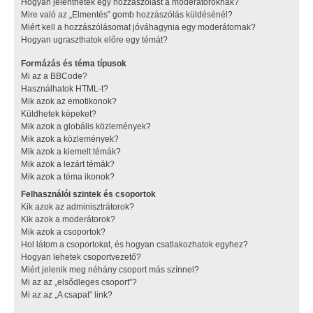
Hogyan jelenthetek egy hozzászólást a moderátoroknak?
Mire való az „Elmentés” gomb hozzászólás küldésénél?
Miért kell a hozzászólásomat jóváhagynia egy moderátornak?
Hogyan ugraszthatok előre egy témát?
Formázás és téma típusok
Mi az a BBCode?
Használhatok HTML-t?
Mik azok az emotikonok?
Küldhetek képeket?
Mik azok a globális közlemények?
Mik azok a közlemények?
Mik azok a kiemelt témák?
Mik azok a lezárt témák?
Mik azok a téma ikonok?
Felhasználói szintek és csoportok
Kik azok az adminisztrátorok?
Kik azok a moderátorok?
Mik azok a csoportok?
Hol látom a csoportokat, és hogyan csatlakozhatok egyhez?
Hogyan lehetek csoportvezető?
Miért jelenik meg néhány csoport más színnel?
Mi az az „elsődleges csoport”?
Mi az az „A csapat” link?