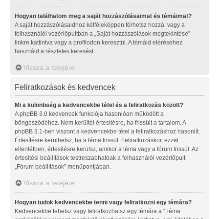
Hogyan találhatom meg a saját hozzászólásaimat és témáimat?
A saját hozzászólásaidhoz kétféleképpen férhetsz hozzá: vagy a
felhasználói vezérlőpultban a „Saját hozzászólások megtekintése”
linkre kattintva vagy a profilodon keresztül. A témáid eléréséhez
használd a részletes keresést.
Vissza a tetejére
Feliratkozások és kedvencek
Mi a különbség a kedvencekbe tétel és a feliratkozás között?
A phpBB 3.0 kedvencek funkciója hasonlóan működött a
böngésződéhez. Nem kerültél értesítésre, ha frissült a tartalom. A
phpBB 3.1-ben viszont a kedvencekbe tétel a feliratkozáshoz hasonlít.
Értesítésre kerülhetsz, ha a téma frissül. Feliratkozáskor, ezzel
ellentétben, értesítésre kerülsz, amikor a téma vagy a fórum frissül. Az
értesítési beállítások testreszabhatóak a felhasználói vezérlőpult
„Fórum beállítások” menüpontjában.
Vissza a tetejére
Hogyan tudok kedvencekbe tenni vagy feliratkozni egy témára?
Kedvencekbe tehetsz vagy feliratkozhatsz egy témára a “Téma