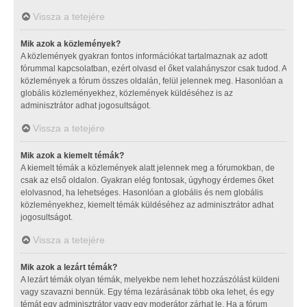
Vissza a tetejére
Mik azok a közlemények?
A közlemények gyakran fontos információkat tartalmaznak az adott
fórummal kapcsolatban, ezért olvasd el őket valahányszor csak tudod. A
közlemények a fórum összes oldalán, felül jelennek meg. Hasonlóan a
globális közleményekhez, közlemények küldéséhez is az
adminisztrátor adhat jogosultságot.
Vissza a tetejére
Mik azok a kiemelt témák?
A kiemelt témák a közlemények alatt jelennek meg a fórumokban, de
csak az első oldalon. Gyakran elég fontosak, úgyhogy érdemes őket
elolvasnod, ha lehetséges. Hasonlóan a globális és nem globális
közleményekhez, kiemelt témák küldéséhez az adminisztrátor adhat
jogosultságot.
Vissza a tetejére
Mik azok a lezárt témák?
A lezárt témák olyan témák, melyekbe nem lehet hozzászólást küldeni
vagy szavazni bennük. Egy téma lezárásának több oka lehet, és egy
témát egy adminisztrátor vagy egy moderátor zárhat le. Ha a fórum