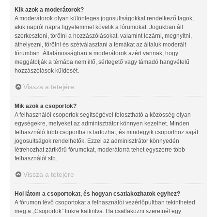
Kik azok a moderátorok?
A moderátorok olyan különleges jogosultságokkal rendelkező tagok,
akik napról napra figyelemmel követik a fórumokat. Jogukban áll
szerkeszteni, törölni a hozzászólásokat, valamint lezárni, megnyitni,
áthelyezni, törölni és szétválasztani a témákat az általuk moderált
fórumban. Általánosságban a moderátorok azért vannak, hogy
meggátolják a témába nem illő, sértegető vagy támadó hangvételű
hozzászólások küldését.
Vissza a tetejére
Mik azok a csoportok?
A felhasználói csoportok segítségével felosztható a közösség olyan
egységekre, melyeket az adminisztrátor könnyen kezelhet. Minden
felhasználó több csoportba is tartozhat, és mindegyik csoporthoz saját
jogosultságok rendelhetők. Ezzel az adminisztrátor könnyedén
létrehozhat zártkörű fórumokat, moderátorrá tehet egyszerre több
felhasználót stb.
Vissza a tetejére
Hol látom a csoportokat, és hogyan csatlakozhatok egyhez?
A fórumon lévő csoportokat a felhasználói vezérlőpultban tekintheted
meg a „Csoportok” linkre kattintva. Ha csatlakozni szeretnél egy