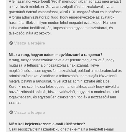
A felhasználói vezérlőpult “Profil” menüpontjában adhatsz meg avatart
a következő módokon: Gravatar szolgáltatás használatával, avatar
galériából történő választással, külső URL megadásával és feltöltéssel.
A fórum adminisztrátorától függ, hogy engedélyezett-e az avatarok
használta, illetve milyen módon lehet megadni ezt a képet. Ha nem
tudsz avatart beállítani, lépj kapcsolatba egy adminisztrátorral, és
tájékozódj nála az okokról.
Vissza a tetejére
Mi az a rang, hogyan tudom megváltoztatni a rangomat?
A rang, mely a felhasználók neve alatt jelenik meg, arra való, hogy
mutassa, a felhasználó hozzászólásainak számát, illetve
megkülönböztessen egyes felhasználókat, például a moderátorokat és
adminisztrátorokat. Általában a felhasználók nem tudják közvetlenül
megváltoztatni a rangjukat, mivel azt az adminisztrátor állítja be.
Kérünk, ne szólj hozzá feleslegesen a témákhoz, csak hogy növeld a
hozzászólásaid számát, hiszen valószínű, hogy ezt a moderátorok fel
fogják fedezni, és egyszerűen csökkenteni fogják a hozzászólásaid
számát.
Vissza a tetejére
Miért kell bejelentkeznem e-mail küldéséhez?
Csak regisztrált felhasználók küldhetnek e-mailt a beépített e-mail