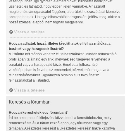
vezérlőpultban, így gyorsan elérheted őket, küldhetsz nekik privát
üzenetet, és láthatod, hogy éppen jelen vannak-e. A használt
megjelenés támogatásától függően, a barátok hozzászólásai kiemelve
szerepelhetnek. Ha egy felhasználót haragosként jelölsz meg, akkor a
hozzászólásai alapból nem fognak megjelenni.
Vissza a tetejére
Hogyan adhatok hozzá, illetve távolíthatok el felhasználókat a
barátok vagy haragosok listáról?
A listáidra két módon vehetsz fel felhasználókat. Minden felhasználó
profiljában található egy link, melynek segítségével felveheted a
barátaid vagy a haragosaid közé. Emellett a felhasználói
vezérlőpultban is felvehetsz embereket, közvetlenül megadva a
felhasználónevüket. Ugyanezen oldalon el is távolíthatsz
felhasználókat a listáidról.
Vissza a tetejére
Keresés a fórumban
Hogyan kereshetek egy fórumban?
Írd be a keresendő kifejezést közvetlenül a keresődobozba, mely
rendelkezésre áll a fórum kezdőlapon, egy fórumban vagy egy
témában. A részletes keresést a „Részletes keresés” linkre kattintva