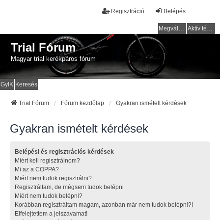
Regisztráció
Belépés
Megválaszolatlan témák
Aktív témák
Trial Fórum
Magyar trial kerékpáros fórum
GyIK
Keresés
Trial Fórum
Fórum kezdőlap
Gyakran ismételt kérdések
Gyakran ismételt kérdések
Belépési és regisztrációs kérdések
Miért kell regisztrálnom?
Mi az a COPPA?
Miért nem tudok regisztrálni?
Regisztráltam, de mégsem tudok belépni
Miért nem tudok belépni?
Korábban regisztráltam magam, azonban már nem tudok belépni?!
Elfelejtettem a jelszavamat!