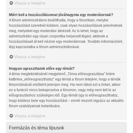
Vissza a tetejére
Miért kell a hozzászólásomat jóváhagynia egy moderátornak?
A fórum adminisztrátora beállíthatta, hogy a fórumban, melybe
hozzászólást szeretnél küldeni, csak olyan hozzászólások jelenhetnek
meg, melyeket egy moderátor átnézett. Az is lehet, hogy az
adminisztrátor egy olyan csoportba helyezett téged, akiknek a
hozzászólásait át kell néznie egy moderátornak. További információért,
lépj kapcsolatba a fórum adminisztrátorával.
Vissza a tetejére
Hogyan ugraszthatok előre egy témát?
A téma megtekintésénél megjelenő „Téma előreugrasztása” linkre
kattintva „előreugraszthatsz” egy témát a fórum tetejére, hogy a témák
felsorolásánál elsőként jelenjen meg. Ha nem látod ezt a linket, akkor
ez a funkció nincs bekapcsolva a fórumon, vagy még nem telt le az
előugrasztáshoz szükséges idő. Egy témát úgy is előreugraszthatsz,
hogy küldesz bele egy hozzászólást – ennél viszont vigyázz az aktuális
fórum szabályainak betartására.
Vissza a tetejére
Formázás és téma típusok