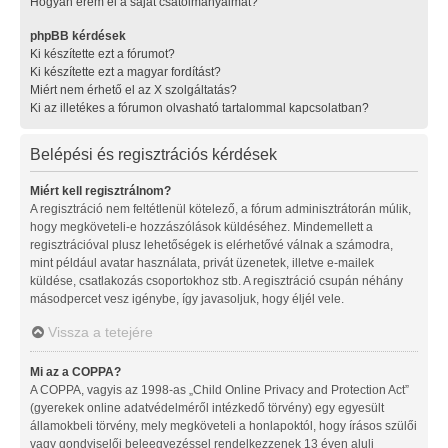
Hogyan érem el a saját csatolmányaimat?
phpBB kérdések
Ki készítette ezt a fórumot?
Ki készítette ezt a magyar fordítást?
Miért nem érhető el az X szolgáltatás?
Ki az illetékes a fórumon olvasható tartalommal kapcsolatban?
Belépési és regisztrációs kérdések
Miért kell regisztrálnom?
A regisztráció nem feltétlenül kötelező, a fórum adminisztrátorán múlik,
hogy megköveteli-e hozzászólások küldéséhez. Mindemellett a
regisztrációval plusz lehetőségek is elérhetővé válnak a számodra,
mint például avatar használata, privát üzenetek, illetve e-mailek
küldése, csatlakozás csoportokhoz stb. A regisztráció csupán néhány
másodpercet vesz igénybe, így javasoljuk, hogy éljél vele.
Vissza a tetejére
Mi az a COPPA?
A COPPA, vagyis az 1998-as „Child Online Privacy and Protection Act”
(gyerekek online adatvédelméről intézkedő törvény) egy egyesült
államokbeli törvény, mely megköveteli a honlapoktól, hogy írásos szülői
vagy gondviselői beleegyezéssel rendelkezzenek 13 éven aluli