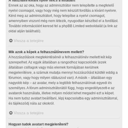
A használni kívánt nyelv nincs a listában!
Ennek az az oka, hogy az adminisztrátor nem telepítette a megfelelő
nyelvi csomagot, vagy hogy még nem készült fordítás a kívánt nyelvre.
Kérd meg az adminisztrátort, hogy telepítse a nyelvi csomagot,
amennyiben viszont még nem létezik, nyugodtan készítsd el a fordítást.
További információért keresd fel a phpBB Limited weboldalát (a link az
oldal alján található).
Vissza a tetejére
Mik azok a képek a felhasználónevem mellett?
A hozzászólások megtekintésénél a felhasználónév mellett két kép
szerepelhet. Az egyik általában a rangodhoz kapcsolódik (ezek
általában csillagok vagy más elemek formájában kerülnek
megjelenítésre, a számuk mutatja mennyi hozzászólást küldtél eddig a
fórumon, vagy hogy milyen státuszod van). A másik – általában egy
nagyobb kép – az avatar, mely a legtöbb felhasználónak egyedi és
személyes. A fórum adminisztrátorától függ, hogy engedélyezett-e az
avatarok használata, illetve milyen módot lehet megadni ezt a képet.
Ha nem tudsz avatart beállítani, lépj kapcsolatba egy adminisztrátorral,
és tájékozódj nála az okokról.
Vissza a tetejére
Hogyan tudok avatart megjeleníteni?