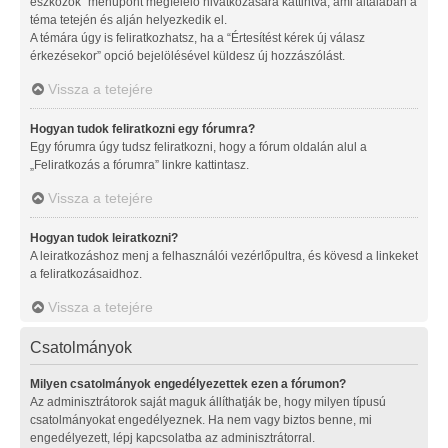
eszközök” menüpont megfelelő hivatkozására kattintva, ami általában a
téma tetején és alján helyezkedik el.
A témára úgy is feliratkozhatsz, ha a “Értesítést kérek új válasz
érkezésekor” opció bejelölésével küldesz új hozzászólást.
Vissza a tetejére
Hogyan tudok feliratkozni egy fórumra?
Egy fórumra úgy tudsz feliratkozni, hogy a fórum oldalán alul a
„Feliratkozás a fórumra” linkre kattintasz.
Vissza a tetejére
Hogyan tudok leiratkozni?
A leiratkozáshoz menj a felhasználói vezérlőpultra, és kövesd a linkeket
a feliratkozásaidhoz.
Vissza a tetejére
Csatolmányok
Milyen csatolmányok engedélyezettek ezen a fórumon?
Az adminisztrátorok saját maguk állíthatják be, hogy milyen típusú
csatolmányokat engedélyeznek. Ha nem vagy biztos benne, mi
engedélyezett, lépj kapcsolatba az adminisztrátorral.