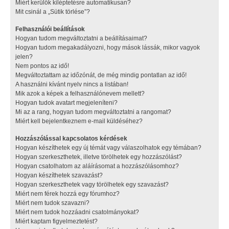
Miért kerülök kiléptetésre automatikusan?
Mit csinál a „Sütik törlése”?
Felhasználói beállítások
Hogyan tudom megváltoztatni a beállításaimat?
Hogyan tudom megakadályozni, hogy mások lássák, mikor vagyok
jelen?
Nem pontos az idő!
Megváltoztattam az időzónát, de még mindig pontatlan az idő!
A használni kívánt nyelv nincs a listában!
Mik azok a képek a felhasználónevem mellett?
Hogyan tudok avatart megjeleníteni?
Mi az a rang, hogyan tudom megváltoztatni a rangomat?
Miért kell bejelentkeznem e-mail küldéséhez?
Hozzászólással kapcsolatos kérdések
Hogyan készíthetek egy új témát vagy válaszolhatok egy témában?
Hogyan szerkeszthetek, illetve törölhetek egy hozzászólást?
Hogyan csatolhatom az aláírásomat a hozzászólásomhoz?
Hogyan készíthetek szavazást?
Hogyan szerkeszthetek vagy törölhetek egy szavazást?
Miért nem férek hozzá egy fórumhoz?
Miért nem tudok szavazni?
Miért nem tudok hozzáadni csatolmányokat?
Miért kaptam figyelmeztetést?