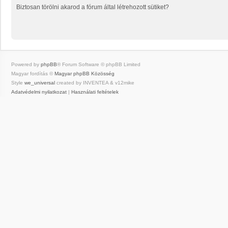
Biztosan törölni akarod a fórum által létrehozott sütiket?
Powered by
phpBB
® Forum Software © phpBB Limited
Magyar fordítás ©
Magyar phpBB Közösség
Style
we_universal
created by INVENTEA & v12mike
Adatvédelmi nyilatkozat
|
Használati feltételek