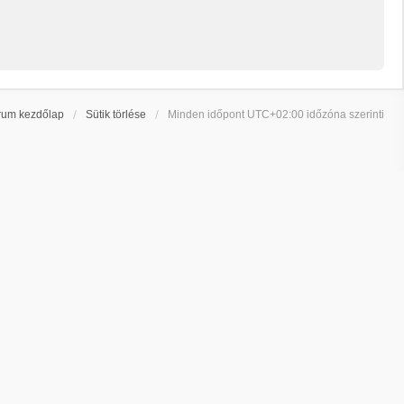
rum kezdőlap
Sütik törlése
Minden időpont
UTC+02:00
időzóna szerinti