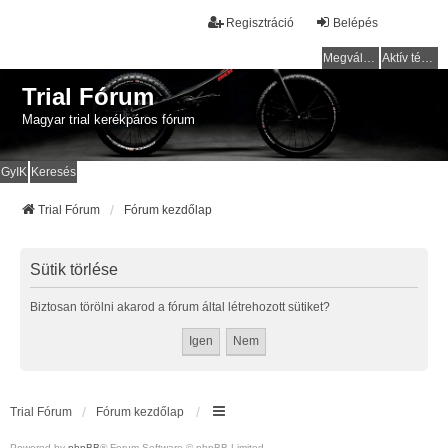
Regisztráció
Belépés
Megválaszolatlan témák
Aktív témák
Trial Fórum
Magyar trial kerékpáros fórum
GyIK
Keresés
Trial Fórum
Fórum kezdőlap
Sütik törlése
Biztosan törölni akarod a fórum által létrehozott sütiket?
Trial Fórum
Fórum kezdőlap
Powered by
phpBB
® Forum Software © phpBB Limited