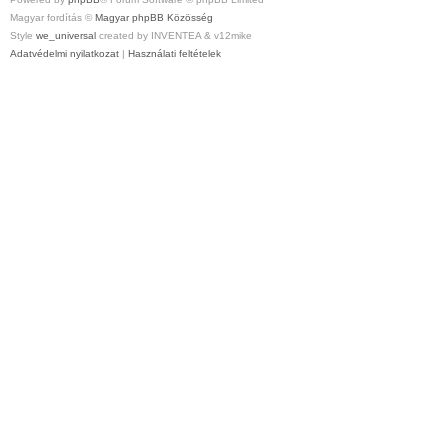
Magyar fordítás ©
Magyar phpBB Közösség
Style
we_universal
created by INVENTEA & v12mike
Adatvédelmi nyilatkozat
|
Használati feltételek