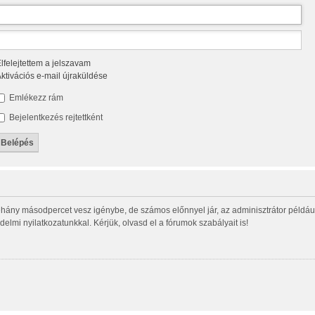
lfelejtettem a jelszavam
ktivációs e-mail újraküldése
Emlékezz rám
Bejelentkezés rejtettként
éhány másodpercet vesz igénybe, de számos előnnyel jár, az adminisztrátor például í
delmi nyilatkozatunkkal. Kérjük, olvasd el a fórumok szabályait is!