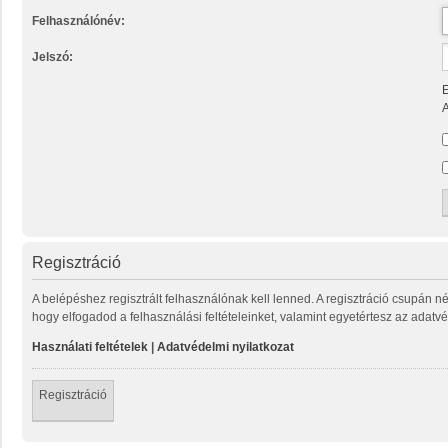
Felhasználónév:
Jelszó:
E
A
Regisztráció
A belépéshez regisztrált felhasználónak kell lenned. A regisztráció csupán n
hogy elfogadod a felhasználási feltételeinket, valamint egyetértesz az adatvé
Használati feltételek
|
Adatvédelmi nyilatkozat
Regisztráció