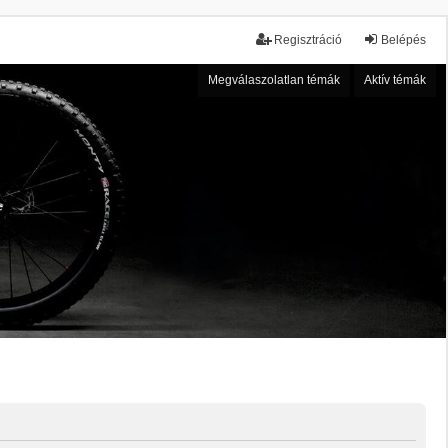
Regisztráció
Belépés
Megválaszolatlan témák
Aktív témák