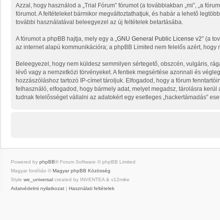
Azzal, hogy használod a „Trial Fórum” fórumot (a továbbiakban „mi”, „a fórum”,
fórumot. A feltételeket bármikor megváltoztathatjuk, és habár a lehető legtöb
további használatával beleegyezel az új feltételek betartásába.
A fórumot a phpBB hajtja, mely egy a „
GNU General Public License v2
” (a to
az internet alapú kommunikációra; a phpBB Limited nem felelős azért, hogy m
Beleegyezel, hogy nem küldesz semmilyen sértegető, obszcén, vulgáris, rága
lévő vagy a nemzetközi törvényeket. A fentiek megsértése azonnali és végleges
hozzászóláshoz tartozó IP-címet tároljuk. Elfogadod, hogy a fórum fenntartói
felhasználó, elfogadod, hogy bármely adat, melyet megadsz, tárolásra kerü
tudnak felelősséget vállalni az adatokért egy esetleges „hackertámadás” ese
Powered by
phpBB
® Forum Software © phpBB Limited
Magyar fordítás ©
Magyar phpBB Közösség
Style
we_universal
created by INVENTEA & v12mike
Adatvédelmi nyilatkozat
|
Használati feltételek