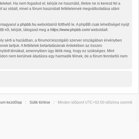
teleket. Ha nem fogadod el, kérjük ne használd, illetve ne is keresd fel a
 az oldalt, mivel a fórum használati feltételeinek megváltoztatása utáni
t magyarul a
phpbb.hu
weboldalról tölthető le. A phpBB csak lehetőséget nyújt
BB-ről, kérjük, látogasd meg a
https://www.phpbb.com/
weboldalt.
ely sérti a hazádban, a fórumot kiszolgáló szerver országában érvényben
snek tartjuk. A feltételek betartatásának érdekében az összes
d nyitott témákat, amennyiben úgy ítélik meg, hogy ez szükséges. Mint
ódon nem kerülnek átadásra egy harmadik félnek, de a fórum fenntartói nem
rum kezdőlap
Sütik törlése
Minden időpont
UTC+02:00
időzóna szerinti