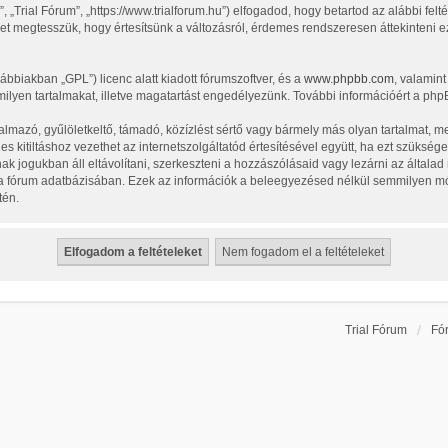
 „Trial Fórum”, „https://www.trialforum.hu”) elfogadod, hogy betartod az alábbi felté
bet megtesszük, hogy értesítsünk a változásról, érdemes rendszeresen áttekinteni ezt
vábbiakban „GPL”) licenc alatt kiadott fórumszoftver, és a
www.phpbb.com
, valamin
ilyen tartalmakat, illetve magatartást engedélyezünk. További információért a php
lmazó, gyűlöletkeltő, támadó, közízlést sértő vagy bármely más olyan tartalmat, m
 kitiltáshoz vezethet az internetszolgáltatód értesítésével együtt, ha ezt szüksége
nak jogukban áll eltávolítani, szerkeszteni a hozzászólásaid vagy lezárni az általa
l a fórum adatbázisában. Ezek az információk a beleegyezésed nélkül semmilyen m
tén.
Trial Fórum
Fó