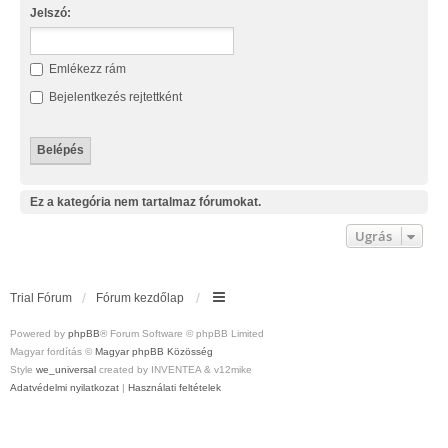
Jelszó:
Emlékezz rám
Bejelentkezés rejtettként
Ez a kategória nem tartalmaz fórumokat.
Ugrás
Trial Fórum
Fórum kezdőlap
Powered by
phpBB
® Forum Software © phpBB Limited
Magyar fordítás ©
Magyar phpBB Közösség
Style
we_universal
created by INVENTEA & v12mike
Adatvédelmi nyilatkozat
|
Használati feltételek