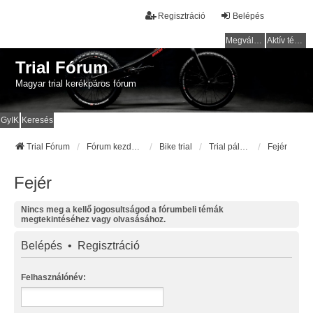
Regisztráció
Belépés
Megválaszolatlan témák
Aktív témák
Trial Fórum
Magyar trial kerékpáros fórum
GyIK
Keresés
Trial Fórum
Fórum kezdőlap
Bike trial
Trial pályák / helyek
Fejér
Fejér
Nincs meg a kellő jogosultságod a fórumbeli témák
megtekintéséhez vagy olvasásához.
Belépés
•
Regisztráció
Felhasználónév: