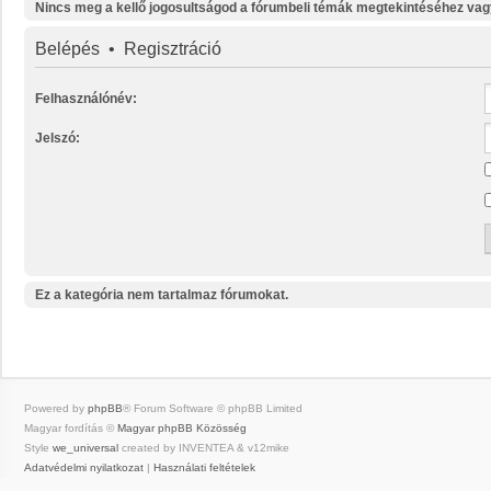
Nincs meg a kellő jogosultságod a fórumbeli témák megtekintéséhez vag
Belépés
•
Regisztráció
Felhasználónév:
Jelszó:
Ez a kategória nem tartalmaz fórumokat.
Powered by
phpBB
® Forum Software © phpBB Limited
Magyar fordítás ©
Magyar phpBB Közösség
Style
we_universal
created by INVENTEA & v12mike
Adatvédelmi nyilatkozat
|
Használati feltételek