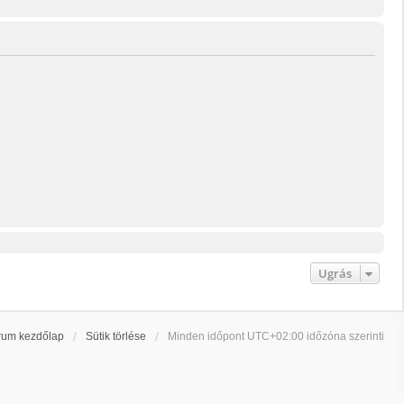
Ugrás
rum kezdőlap
Sütik törlése
Minden időpont
UTC+02:00
időzóna szerinti