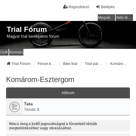
Regisztráció
Belépés
Megválaszolatlan témák
Aktív témák
Trial Fórum
Magyar trial kerékpáros fórum
GyIK
Keresés
Trial Fórum
Fórum kezdőlap
Bike trial
Trial pályák / helyek
Komárom-Esztergom
Komárom-Esztergom
Alfórum
Tata
Témák:
1
Nincs meg a kellő jogosultságod a fórumbeli témák
megtekintéséhez vagy olvasásához.