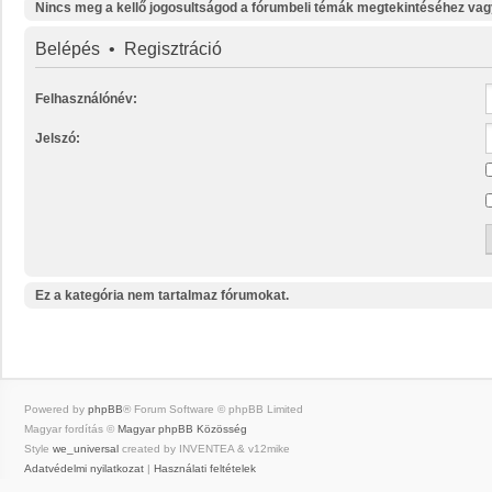
Nincs meg a kellő jogosultságod a fórumbeli témák megtekintéséhez vag
Belépés
•
Regisztráció
Felhasználónév:
Jelszó:
Ez a kategória nem tartalmaz fórumokat.
Powered by
phpBB
® Forum Software © phpBB Limited
Magyar fordítás ©
Magyar phpBB Közösség
Style
we_universal
created by INVENTEA & v12mike
Adatvédelmi nyilatkozat
|
Használati feltételek