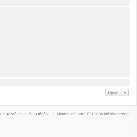
Ugrás
rum kezdőlap
Sütik törlése
Minden időpont
UTC+02:00
időzóna szerinti