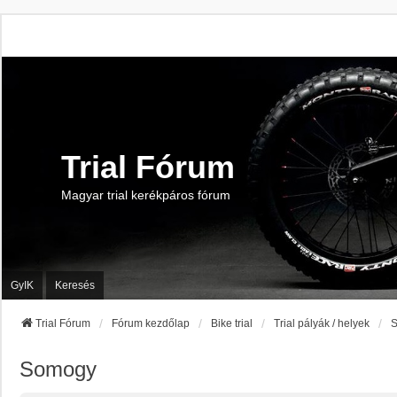
Trial Fórum
Magyar trial kerékpáros fórum
GyIK
Keresés
Trial Fórum
Fórum kezdőlap
Bike trial
Trial pályák / helyek
Somogy