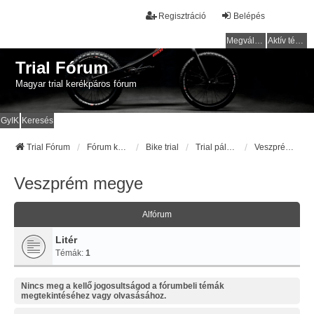
Regisztráció
Belépés
Megválaszolatlan témák
Aktív témák
Trial Fórum
Magyar trial kerékpáros fórum
GyIK
Keresés
Trial Fórum
Fórum kezdőlap
Bike trial
Trial pályák / helyek
Veszprém megye
Veszprém megye
Alfórum
Litér
Témák:
1
Nincs meg a kellő jogosultságod a fórumbeli témák
megtekintéséhez vagy olvasásához.