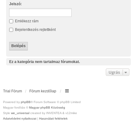
Jelszó:
Emlékezz rám
Bejelentkezés rejtettként
Ez a kategória nem tartalmaz fórumokat.
Ugrás
Trial Fórum
Fórum kezdőlap
Powered by
phpBB
® Forum Software © phpBB Limited
Magyar fordítás ©
Magyar phpBB Közösség
Style
we_universal
created by INVENTEA & v12mike
Adatvédelmi nyilatkozat
|
Használati feltételek