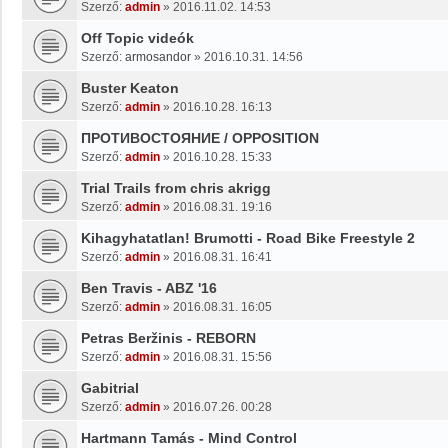
Szerző:
admin
»
2016.11.02. 14:53
Off Topic videók
Szerző:
armosandor
»
2016.10.31. 14:56
Buster Keaton
Szerző:
admin
»
2016.10.28. 16:13
ПРОТИВОСТОЯНИЕ / OPPOSITION
Szerző:
admin
»
2016.10.28. 15:33
Trial Trails from chris akrigg
Szerző:
admin
»
2016.08.31. 19:16
Kihagyhatatlan! Brumotti - Road Bike Freestyle 2
Szerző:
admin
»
2016.08.31. 16:41
Ben Travis - ABZ '16
Szerző:
admin
»
2016.08.31. 16:05
Petras Beržinis - REBORN
Szerző:
admin
»
2016.08.31. 15:56
Gabitrial
Szerző:
admin
»
2016.07.26. 00:28
Hartmann Tamás - Mind Control