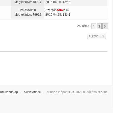
Megtekintve:
78734
2016.04.28. 13:56
Válaszok:
0
Szerző:
admin
Megtekintve:
79916
2016.04.28. 13:41
1
2
Kö
26 Téma
Ugrás
rum kezdőlap
Sütik törlése
Minden időpont
UTC+02:00
időzóna szerinti