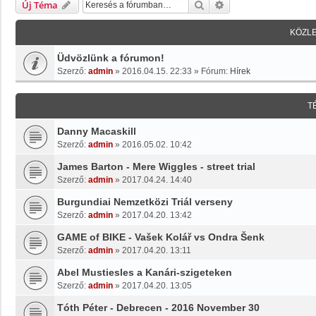
Keresés
Részletes Keresés
Új Téma
KÖZL
Üdvözlünk a fórumon!
Szerző:
admin
»
2016.04.15. 22:33
» Fórum:
Hírek
T
Danny Macaskill
Szerző:
admin
»
2016.05.02. 10:42
James Barton - Mere Wiggles - street trial
Szerző:
admin
»
2017.04.24. 14:40
Burgundiai Nemzetközi Triál verseny
Szerző:
admin
»
2017.04.20. 13:42
GAME of BIKE - Vašek Kolář vs Ondra Šenk
Szerző:
admin
»
2017.04.20. 13:11
Abel Mustiesles a Kanári-szigeteken
Szerző:
admin
»
2017.04.20. 13:05
Tóth Péter - Debrecen - 2016 November 30