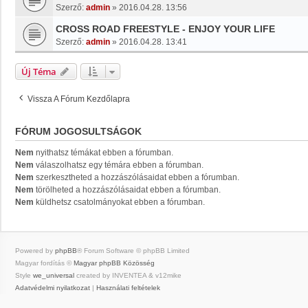
Szerző:
admin
»
2016.04.28. 13:56
CROSS ROAD FREESTYLE - ENJOY YOUR LIFE
Szerző:
admin
»
2016.04.28. 13:41
Új Téma
Vissza A Fórum Kezdőlapra
FÓRUM JOGOSULTSÁGOK
Nem
nyithatsz témákat ebben a fórumban.
Nem
válaszolhatsz egy témára ebben a fórumban.
Nem
szerkesztheted a hozzászólásaidat ebben a fórumban.
Nem
törölheted a hozzászólásaidat ebben a fórumban.
Nem
küldhetsz csatolmányokat ebben a fórumban.
Powered by
phpBB
® Forum Software © phpBB Limited
Magyar fordítás ©
Magyar phpBB Közösség
Style
we_universal
created by INVENTEA & v12mike
Adatvédelmi nyilatkozat
|
Használati feltételek