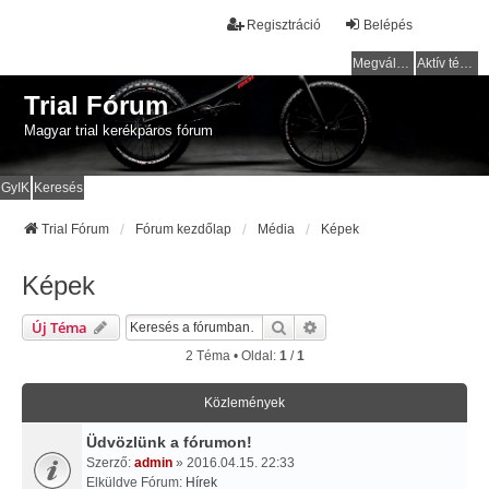
Regisztráció
Belépés
Megválaszolatlan témák
Aktív témák
Trial Fórum
Magyar trial kerékpáros fórum
GyIK
Keresés
Trial Fórum
Fórum kezdőlap
Média
Képek
Képek
Keresés
Részletes Keresés
Új Téma
2 Téma • Oldal:
1
/
1
Közlemények
Üdvözlünk a fórumon!
Szerző:
admin
» 2016.04.15. 22:33
Elküldve Fórum:
Hírek