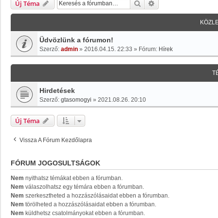
Keresés
Részletes Keresés
Új Téma
KÖZL
Üdvözlünk a fórumon!
Szerző:
admin
»
2016.04.15. 22:33
» Fórum:
Hírek
T
Hirdetések
Szerző:
gtasomogyi
»
2021.08.26. 20:10
Új Téma
Vissza A Fórum Kezdőlapra
FÓRUM JOGOSULTSÁGOK
Nem
nyithatsz témákat ebben a fórumban.
Nem
válaszolhatsz egy témára ebben a fórumban.
Nem
szerkesztheted a hozzászólásaidat ebben a fórumban.
Nem
törölheted a hozzászólásaidat ebben a fórumban.
Nem
küldhetsz csatolmányokat ebben a fórumban.