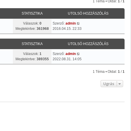
1 Téma • Oldal:
1
/
1
STATISZTIKA
UTOLSÓ HOZZÁSZÓLÁS
Válaszok:
0
Szerző:
admin
Megtekintve:
361968
2016.04.15. 22:33
STATISZTIKA
UTOLSÓ HOZZÁSZÓLÁS
Válaszok:
1
Szerző:
admin
Megtekintve:
389355
2022.08.31. 14:05
1 Téma • Oldal:
1
/
1
Ugrás