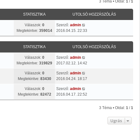
3 Téma • Oldal:
1
/
1
STATISZTIKA
UTOLSÓ HOZZÁSZÓLÁS
Válaszok:
0
Szerző:
admin
Megtekintve:
359014
2016.04.15. 22:33
STATISZTIKA
UTOLSÓ HOZZÁSZÓLÁS
Válaszok:
0
Szerző:
admin
Megtekintve:
319829
2017.02.12. 14:42
Válaszok:
0
Szerző:
admin
Megtekintve:
83430
2016.04.24. 18:17
Válaszok:
0
Szerző:
admin
Megtekintve:
82472
2016.04.17. 22:52
3 Téma • Oldal:
1
/
1
Ugrás