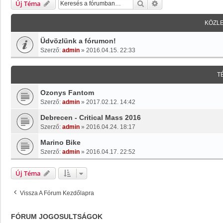
Keresés
Részletes Keresés
Új Téma
KÖZL
Üdvözlünk a fórumon!
Szerző:
admin
»
2016.04.15. 22:33
T
Ozonys Fantom
Szerző:
admin
»
2017.02.12. 14:42
Debrecen - Critical Mass 2016
Szerző:
admin
»
2016.04.24. 18:17
Marino Bike
Szerző:
admin
»
2016.04.17. 22:52
Új Téma
Vissza A Fórum Kezdőlapra
FÓRUM JOGOSULTSÁGOK