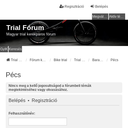
Regisztráció
Belépés
Megválaszolatlan témák
Aktív témák
Trial Fórum
Magyar trial kerékpáros fórum
GyIK
Keresés
Trial Fórum
Fórum kezdőlap
Bike trial
Trial pályák / helyek
Baranya
Pécs
Pécs
Nincs meg a kellő jogosultságod a fórumbeli témák
megtekintéséhez vagy olvasásához.
Belépés
•
Regisztráció
Felhasználónév: