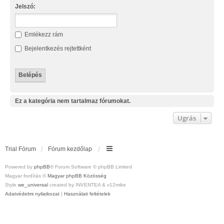
Jelszó:
Emlékezz rám
Bejelentkezés rejtettként
Ez a kategória nem tartalmaz fórumokat.
Ugrás
Trial Fórum
Fórum kezdőlap
Powered by
phpBB
® Forum Software © phpBB Limited
Magyar fordítás ©
Magyar phpBB Közösség
Style
we_universal
created by INVENTEA & v12mike
Adatvédelmi nyilatkozat
|
Használati feltételek