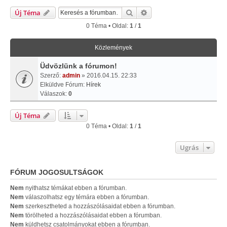
Keresés
Részletes Keresés
Új Téma
0 Téma • Oldal:
1
/
1
Közlemények
Üdvözlünk a fórumon!
Szerző:
admin
» 2016.04.15. 22:33
Elküldve Fórum:
Hírek
Válaszok:
0
Új Téma
0 Téma • Oldal:
1
/
1
Ugrás
FÓRUM JOGOSULTSÁGOK
Nem
nyithatsz témákat ebben a fórumban.
Nem
válaszolhatsz egy témára ebben a fórumban.
Nem
szerkesztheted a hozzászólásaidat ebben a fórumban.
Nem
törölheted a hozzászólásaidat ebben a fórumban.
Nem
küldhetsz csatolmányokat ebben a fórumban.