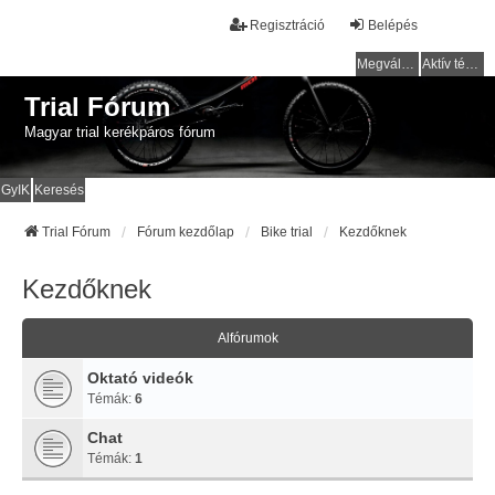
Regisztráció
Belépés
Megválaszolatlan témák
Aktív témák
Trial Fórum
Magyar trial kerékpáros fórum
GyIK
Keresés
Trial Fórum
Fórum kezdőlap
Bike trial
Kezdőknek
Kezdőknek
Alfórumok
Oktató videók
Témák:
6
Chat
Témák:
1