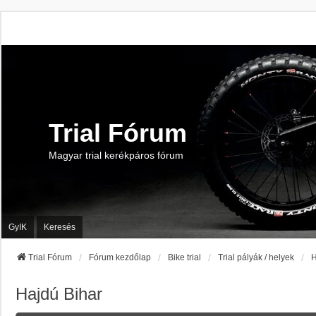
Trial Fórum
Magyar trial kerékpáros fórum
GyIK
Keresés
Trial Fórum
Fórum kezdőlap
Bike trial
Trial pályák / helyek
H
Hajdú Bihar