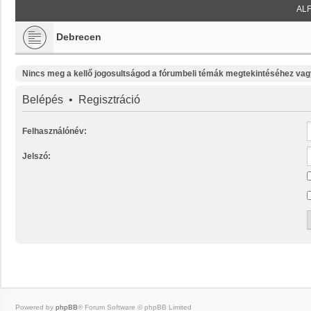
AL
Debrecen
Nincs meg a kellő jogosultságod a fórumbeli témák megtekintéséhez vag
Belépés
•
Regisztráció
Felhasználónév:
Jelszó:
Powered by
phpBB
® Forum Software © phpBB Limited