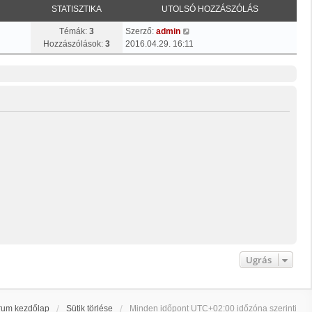
STATISZTIKA
UTOLSÓ HOZZÁSZÓLÁS
U
Témák:
3
Szerző:
admin
t
Hozzászólások:
3
2016.04.29. 16:11
o
l
s
ó
h
o
z
z
á
s
z
ó
l
á
s
m
e
Ugrás
g
t
e
k
rum kezdőlap
Sütik törlése
Minden időpont
UTC+02:00
időzóna szerinti