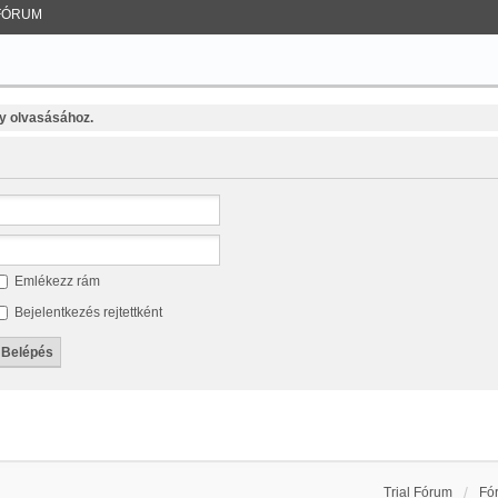
FÓRUM
y olvasásához.
Emlékezz rám
Bejelentkezés rejtettként
Trial Fórum
Fó